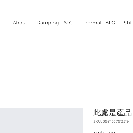
About
Damping - ALC
Thermal - ALG
Sti
此處是產品
SKU: 364115376135191