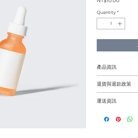
Price
NT$10.00
Quantity
*
產品資訊
這是產品詳情，適合
退貨與退款政策
寸、材料、保固和清
品的獨特之處，以及
這是退貨與退款政策
能在購買之前清楚了
運送資訊
產品。撰寫政策時，
客有信心和决心購買
顧客有信心購買您的
這是個運送政策，適
的資訊。撰寫政策時
讓顧客有信心購買您