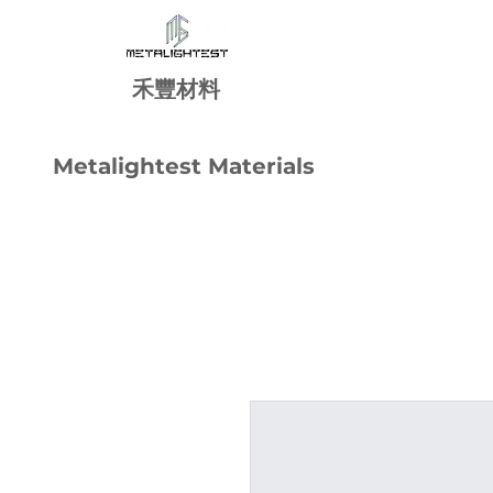
禾
豐
材料
Metalightest Materials