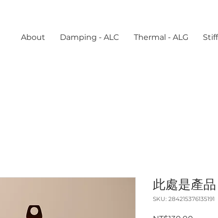
About
Damping - ALC
Thermal - ALG
Sti
此處是產品
SKU: 284215376135191