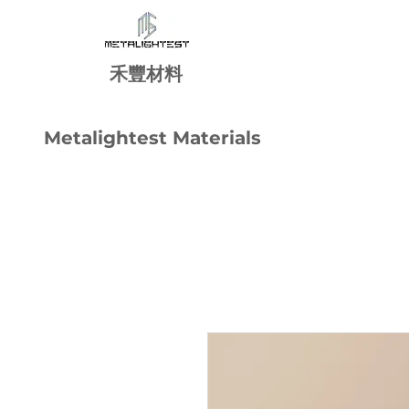
禾
豐
材料
Metalightest Materials