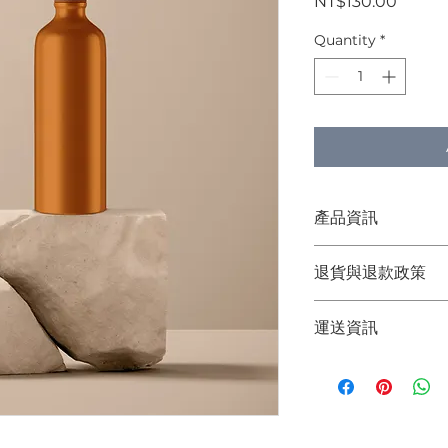
Price
NT$130.00
Quantity
*
產品資訊
這是產品詳情，適合
退貨與退款政策
寸、材料、保固和清
品的獨特之處，以及
這是退貨與退款政策
能在購買之前清楚了
運送資訊
產品。撰寫政策時，
客有信心和决心購買
顧客有信心購買您的
這是個運送政策，適
的資訊。撰寫政策時
讓顧客有信心購買您